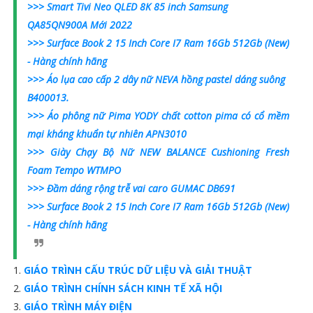
>>> Smart Tivi Neo QLED 8K 85 inch Samsung
QA85QN900A Mới 2022
>>> Surface Book 2 15 Inch Core I7 Ram 16Gb 512Gb (New)
- Hàng chính hãng
>>> Áo lụa cao cấp 2 dây nữ NEVA hồng pastel dáng suông
B400013.
>>> Áo phông nữ Pima YODY chất cotton pima có cổ mềm
mại kháng khuẩn tự nhiên APN3010
>>> Giày Chạy Bộ Nữ NEW BALANCE Cushioning Fresh
Foam Tempo WTMPO
>>> Đầm dáng rộng trễ vai caro GUMAC DB691
>>> Surface Book 2 15 Inch Core I7 Ram 16Gb 512Gb (New)
- Hàng chính hãng
GIÁO TRÌNH CẤU TRÚC DỮ LIỆU VÀ GIẢI THUẬT
GIÁO TRÌNH CHÍNH SÁCH KINH TẾ XÃ HỘI
GIÁO TRÌNH MÁY ĐIỆN