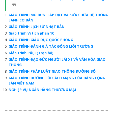
GIÁO TRÌNH MÔ ĐUN: LẮP ĐẶT VÀ SỬA CHỮA HỆ THỐNG
LẠNH CƠ BẢN
GIÁO TRÌNH LỊCH SỬ NHẬT BẢN
Giáo trình Vi tích phân 1C
GIÁO TRÌNH GIÁO DỤC QUỐC PHÒNG
GIÁO TRÌNH ĐÁNH GIÁ TÁC ĐỘNG MÔI TRƯỜNG
Giáo trình PĀḶI (Trọn bộ)
GIÁO TRÌNH ĐẠO ĐỨC NGƯỜI LÁI XE VÀ VĂN HÓA GIAO
THÔNG
GIÁO TRÌNH PHÁP LUẬT GIAO THÔNG ĐƯỜNG BỘ
GIÁO TRÌNH ĐƯỜNG LỐI CÁCH MẠNG CỦA ĐẢNG CỘNG
SẢN VIỆT NAM
NGHIỆP VỤ NGÂN HÀNG THƯƠNG MẠI
----------------------------------------------------------------------------------