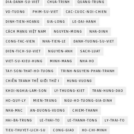
DIA-DANH-SU-VIET
CHUA-TRINH
QUANG-TRUNG
VO-TUONG
PHIM-SU-VIET
CAC-CUOC-NOI-CHIEN
DINH-TIEN-HOANG
GIA-LONG
LE-DAI-HANH
CÁCH MẠNG VIỆT NAM
NGUYEN-MONG
NHA-DINH
CONG-TAC-VIEN
NHA-TIEN-LE
DANH-TUONG-SU-VIET
DIEN-TICH-SU-VIET
NGUYEN-ANH
SACH-LUAT
VIET-SU-KIEU-HUNG
MINH-MANG
NHA-HO
TAY-SON-THAT-HO-TUONG
TRINH-NGUYEN-PHAN-TRANH
CHIẾN TRANH THẾ GIỚI THỨ I
HUNG-VUONG
KHOI-NGHIA-LAM-SON
LY-THUONG-KIET
TRAN-HUNG-DAO
HO-QUY-LY
MIEN-TRUNG
NGU-HO-TUONG-GIA-DINH
NHA-MAC
AN-DUONG-VUONG
CHIEM-THANH
HAI-BA-TRUNG
LE-THAI-TO
LE-THANH-TONG
LY-THAI-TO
TIEU-THUYET-LICH-SU
CONG-GIAO
HO-CHI-MINH