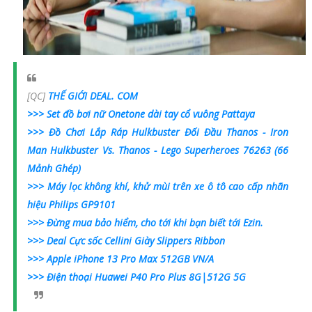
[QC]
THẾ GIỚI DEAL. COM
>>> Set đồ bơi nữ Onetone dài tay cổ vuông Pattaya
>>> Đồ Chơi Lắp Ráp Hulkbuster Đối Đầu Thanos - Iron
Man Hulkbuster Vs. Thanos - Lego Superheroes 76263 (66
Mảnh Ghép)
>>> Máy lọc không khí, khử mùi trên xe ô tô cao cấp nhãn
hiệu Philips GP9101
>>> Đừng mua bảo hiểm, cho tới khi bạn biết tới Ezin.
>>> Deal Cực sốc Cellini Giày Slippers Ribbon
>>> Apple iPhone 13 Pro Max 512GB VN/A
>>> Điện thoại Huawei P40 Pro Plus 8G|512G 5G