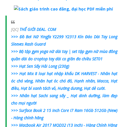
[QC]
THẾ GIỚI DEAL. COM
>>> Đồ Bơi Nữ Yingfa Y2299 Y2313 Kín Đáo Dài Tay Long
Sleeves Rash Guard
>>> Bộ tập gym yoga nữ dài tay | set tập gym nữ mùa đông
quần dài áo croptop tay dài co giãn đa chiều SET01
>>> Hạt Sen Sấy Hải Long (230g)
>>> Hạt Mix 8 loại hạt nhập khẩu DK HARVEST - Nhân hạt
óc chó vàng, Nhân hạt óc chó đỏ, Hạnh nhân, Macca, Hạt
điều, Hạt bí xanh tách vỏ, Hướng dương, Hạt dẻ cười.
>>> Nhân hạt Sachi sang sấy _ Hạt dinh dưỡng, làm đẹp
cho mọi người
>>> Surface Book 2 15 Inch Core I7 Ram 16Gb 512Gb (New)
- Hàng chính hãng
>>> Macbook Air 2017 MQD32 (13 inch) - Hàng Chính Hãng