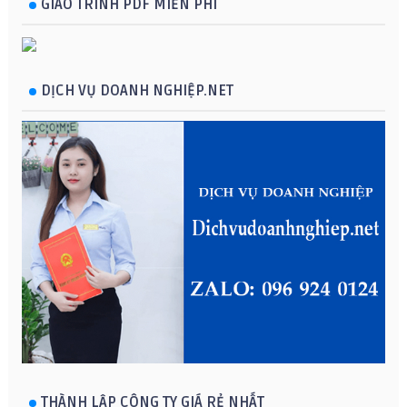
GIÁO TRÌNH PDF MIỄN PHÍ
DỊCH VỤ DOANH NGHIỆP.NET
THÀNH LẬP CÔNG TY GIÁ RẺ NHẤT