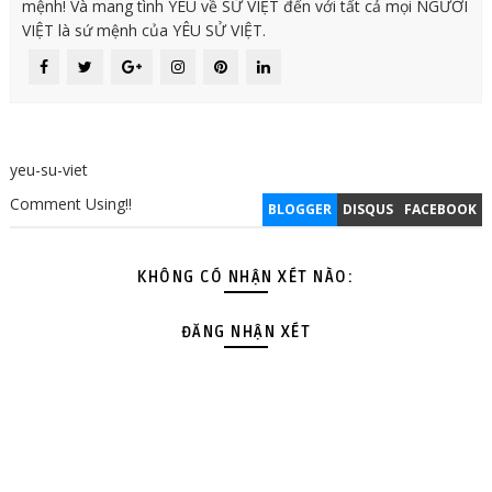
mệnh! Và mang tình YÊU về SỬ VIỆT đến với tất cả mọi NGƯỜI
VIỆT là sứ mệnh của YÊU SỬ VIỆT.
yeu-su-viet
Comment Using!!
BLOGGER
DISQUS
FACEBOOK
KHÔNG CÓ NHẬN XÉT NÀO:
ĐĂNG NHẬN XÉT