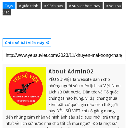
Tags
# giáo trình
# Sách hay
# su-viet-hom-nay
# yeu-su-
viet
Chia sẻ bài viết này
About Admin02
YÊU SỬ VIỆT là website dành cho
những người yêu mến lịch sử Việt Nam.
Lịch sử Đất nước, Dân tộc và Tổ quốc
chúng ta hào hùng, vĩ đại chẳng thua
kém bất cứ quốc gia nào trên thế giới
này. YÊU SỬ VIỆT chỉ cố gắng mang
đến những cảm nhận và hình ảnh sâu sắc, tươi mới, trẻ trung
nhất về lịch sử nước nhà cho tất cả mọi người. Đó là một sứ