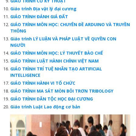
GIÁO TRÌNH CƠ KỸ THUẬT
Giáo trình Địa vật lý đại cương
GIÁO TRÌNH ĐÁNH GIÁ ĐẤT
GIÁO TRÌNH MÔN HỌC: CHUYÊN ĐỀ ARDUINO VÀ TRUYỀN
THÔNG
Giáo trình LÝ LUẬN VÀ PHÁP LUẬT VỀ QUYỀN CON
NGƯỜI
GIÁO TRÌNH MÔN HỌC: LÝ THUYẾT BÀO CHẾ
GIÁO TRÌNH LUẬT HÀNH CHÍNH VIỆT NAM
GIÁO TRÌNH TRÍ TUỆ NHÂN TẠO ARTIFICIAL
INTELLIGENCE
GIÁO TRÌNH HÀNH VI TỔ CHỨC
GIÁO TRÌNH MA SÁT MÒN BÔI TRƠN TRIBOLOGY
GIÁO TRÌNH DÂN TỘC HỌC ĐẠI CƯƠNG
Giáo trình Luật Lao động cơ bản