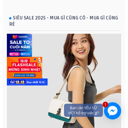
SIÊU SALE 2025 - MUA GÌ CŨNG CÓ - MUA GÌ CŨNG
RẺ
1
Bạn cần YÊU SỬ
VIỆT hỗ trợ việc gì?