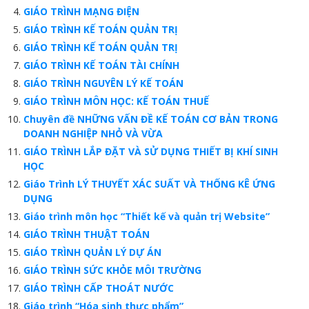
GIÁO TRÌNH MẠNG ĐIỆN
GIÁO TRÌNH KẾ TOÁN QUẢN TRỊ
GIÁO TRÌNH KẾ TOÁN QUẢN TRỊ
GIÁO TRÌNH KẾ TOÁN TÀI CHÍNH
GIÁO TRÌNH NGUYÊN LÝ KẾ TOÁN
GIÁO TRÌNH MÔN HỌC: KẾ TOÁN THUẾ
Chuyên đề NHỮNG VẤN ĐỀ KẾ TOÁN CƠ BẢN TRONG
DOANH NGHIỆP NHỎ VÀ VỪA
GIÁO TRÌNH LẮP ĐẶT VÀ SỬ DỤNG THIẾT BỊ KHÍ SINH
HỌC
Giáo Trình LÝ THUYẾT XÁC SUẤT VÀ THỐNG KÊ ỨNG
DỤNG
Giáo trình môn học “Thiết kế và quản trị Website”
GIÁO TRÌNH THUẬT TOÁN
GIÁO TRÌNH QUẢN LÝ DỰ ÁN
GIÁO TRÌNH SỨC KHỎE MÔI TRƯỜNG
GIÁO TRÌNH CẤP THOÁT NƯỚC
Giáo trình “Hóa sinh thực phẩm”