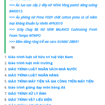
>>> Áo lụa cao cấp 2 dây nữ NEVA hồng pastel dáng suông
B400013.
>>> Áo phông nữ Pima YODY chất cotton pima có cổ mềm
mại kháng khuẩn tự nhiên APN3010
>>> Giày Chạy Bộ Nữ NEW BALANCE Cushioning Fresh
Foam Tempo WTMPO
>>> Đầm dáng rộng trễ vai caro GUMAC DB691
Giáo trình luật sở hữu trí tuệ Việt Nam
Giáo trình luật môi trường
GIÁO TRÌNH LUẬT NGÂN SÁCH NHÀ NƯỚC
GIÁO TRÌNH LUẬT NGÂN HÀNG
GIÁO TRÌNH MÁY TIỆN VÀ GIA CÔNG TRÊN MÁY TIỆN
Giáo trình giảng dạy môn bóng đá
GIÁO TRÌNH XỬ LÝ ẢNH
GIÁO TRÌNH VẬT LIỆU ĐIỆN