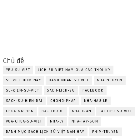
Chủ đề
YEU-SU-VIET
LICH-SU-VIET-NAM-QUA-CAC-THOI-KY
SU-VIET-HOM-NAY
DANH-NHAN-SU-VIET
NHA-NGUYEN
SU-KIEN-SU-VIET
SACH-LICH-SU
FACEBOOK
SACH-SU-HIEN-DAI
CHONG-PHAP
NHA-HAU-LE
CHUA-NGUYEN
BAC-THUOC
NHA-TRAN
TAI-LIEU-SU-VIET
VUA-CHUA-SU-VIET
NHA-LY
NHA-TAY-SON
DANH MỤC SÁCH LỊCH SỬ VIỆT NAM HAY
PHIM-TRUYEN