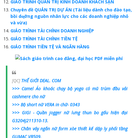
GIÁO TRÌNH QUẢN TRỊ KINH DOANH KHÁCH SẠN
Chuyên đề QUẢN TRỊ DỰ ÁN (Tài liệu dành cho đào tạo,
bồi dƣỡng nguồn nhân lực cho các doanh nghiệp nhỏ
và vừa)
GIÁO TRÌNH TÀI CHÍNH DOANH NGHIỆP
GIÁO TRÌNH TÀI CHÍNH TIỀN TỆ
GIÁO TRÌNH TIỀN TỆ VÀ NGÂN HÀNG
[QC]
THẾ GIỚI DEAL. COM
>>> Camel Áo khoác chạy bộ yoga có mũ trùm đầu vải
cashmere cho nữ
>>> Bộ short nữ VERA in chữ- 0343
>>> GIGI - Quần jogger nữ lưng thun bo gấu hiện đại
G3204J211310-13.
>>> Chân váy ngắn nữ form xòe thiết kế dập ly phối tầng
GUMAC VB509.