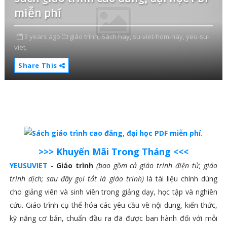
miễn phí
3 years ago
giáo trình,
Sách hay,
su-viet-hom-nay,
yeu-su-
viet,
Share This
>>> Khuyến Mãi Trong Tháng <<<
YEUSUVIET
-
Giáo trình
(bao gồm cả giáo trình điện tử, giáo
trình dịch; sau đây gọi tắt là giáo trình)
là tài liệu chính dùng
cho giảng viên và sinh viên trong giảng dạy, học tập và nghiên
cứu. Giáo trình cụ thể hóa các yêu cầu về nội dung, kiến thức,
kỹ năng cơ bản, chuẩn đầu ra đã được ban hành đối với mỗi