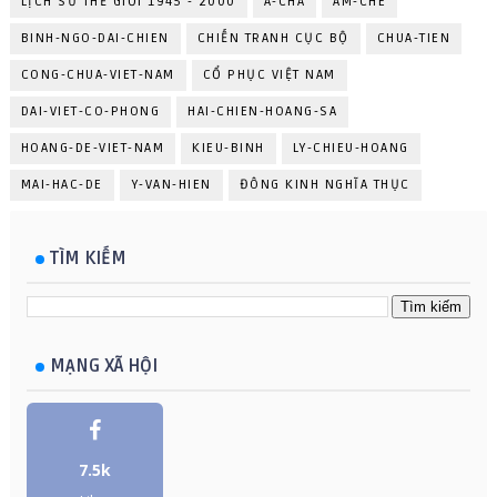
LỊCH SỬ THẾ GIỚI 1945 - 2000
A-CHA
AM-CHE
BINH-NGO-DAI-CHIEN
CHIẾN TRANH CỤC BỘ
CHUA-TIEN
CONG-CHUA-VIET-NAM
CỔ PHỤC VIỆT NAM
DAI-VIET-CO-PHONG
HAI-CHIEN-HOANG-SA
HOANG-DE-VIET-NAM
KIEU-BINH
LY-CHIEU-HOANG
MAI-HAC-DE
Y-VAN-HIEN
ĐÔNG KINH NGHĨA THỤC
TÌM KIẾM
MẠNG XÃ HỘI
7.5k