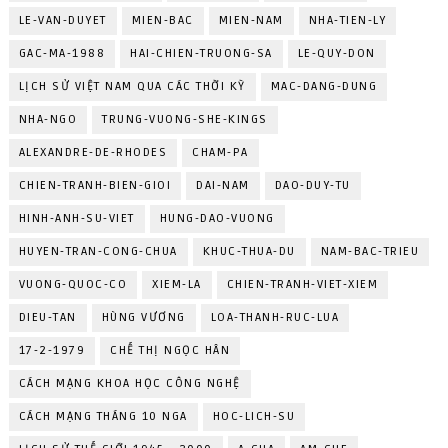
LE-VAN-DUYET
MIEN-BAC
MIEN-NAM
NHA-TIEN-LY
GAC-MA-1988
HAI-CHIEN-TRUONG-SA
LE-QUY-DON
LỊCH SỬ VIỆT NAM QUA CÁC THỜI KỲ
MAC-DANG-DUNG
NHA-NGO
TRUNG-VUONG-SHE-KINGS
ALEXANDRE-DE-RHODES
CHAM-PA
CHIEN-TRANH-BIEN-GIOI
DAI-NAM
DAO-DUY-TU
HINH-ANH-SU-VIET
HUNG-DAO-VUONG
HUYEN-TRAN-CONG-CHUA
KHUC-THUA-DU
NAM-BAC-TRIEU
VUONG-QUOC-CO
XIEM-LA
CHIEN-TRANH-VIET-XIEM
DIEU-TAN
HÙNG VƯƠNG
LOA-THANH-RUC-LUA
17-2-1979
CHẾ THỊ NGỌC HÂN
CÁCH MẠNG KHOA HỌC CÔNG NGHỆ
CÁCH MẠNG THÁNG 10 NGA
HOC-LICH-SU