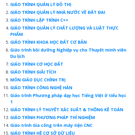
GIÁO TRÌNH QUẢN LÝ ĐÔ THỊ
GIÁO TRÌNH QUẢN LÝ NHÀ NƯỚC VỀ ĐẤT ĐAI
GIÁO TRÌNH LẬP TRÌNH C++
GIÁO TRÌNH QUẢN LÝ CHẤT LƯỢNG VÀ LUẬT THỰC
PHẨM
GIÁO TRÌNH KHOA HỌC ĐẤT CƠ BẢN
Giáo trình bồi dưỡng Nghiệp vụ cho Thuyết minh viên
Du lịch
GIÁO TRÌNH CƠ HỌC ĐẤT
GIÁO TRÌNH GIẢI TÍCH
MÔN GIÁO DỤC CHÍNH TRỊ
GIÁO TRÌNH CÔNG NGHỆ HÀN
Giáo trình Phương pháp dạy học Tiếng Việt ở tiểu học
1
GIÁO TRÌNH LÝ THUYẾT XÁC SUẤT & THỐNG KÊ TOÁN
GIÁO TRÌNH PHƯƠNG PHÁP THÍ NGHIỆM
Giáo trình Gia công trên máy tiện CNC
GIÁO TRÌNH HỆ CƠ SỞ DỮ LIỆU