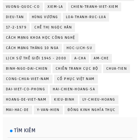
VUONG-QUOC-CO
XIEM-LA
CHIEN-TRANH-VIET-XIEM
DIEU-TAN
HÙNG VƯƠNG
LOA-THANH-RUC-LUA
17-2-1979
CHẾ THỊ NGỌC HÂN
CÁCH MẠNG KHOA HỌC CÔNG NGHỆ
CÁCH MẠNG THÁNG 10 NGA
HOC-LICH-SU
LỊCH SỬ THẾ GIỚI 1945 - 2000
A-CHA
AM-CHE
BINH-NGO-DAI-CHIEN
CHIẾN TRANH CỤC BỘ
CHUA-TIEN
CONG-CHUA-VIET-NAM
CỔ PHỤC VIỆT NAM
DAI-VIET-CO-PHONG
HAI-CHIEN-HOANG-SA
HOANG-DE-VIET-NAM
KIEU-BINH
LY-CHIEU-HOANG
MAI-HAC-DE
Y-VAN-HIEN
ĐÔNG KINH NGHĨA THỤC
TÌM KIẾM