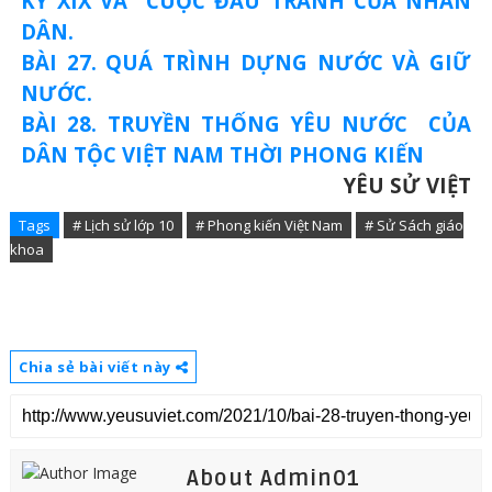
KỶ XIX VÀ CUỘC ĐẤU TRANH CỦA NHÂN
DÂN.
BÀI 27. QUÁ TRÌNH DỰNG NƯỚC VÀ GIỮ
NƯỚC.
BÀI 28. TRUYỀN THỐNG YÊU NƯỚC CỦA
DÂN TỘC VIỆT NAM THỜI PHONG KIẾN
YÊU SỬ VIỆT
Tags
# Lịch sử lớp 10
# Phong kiến Việt Nam
# Sử Sách giáo
khoa
Chia sẻ bài viết này
About Admin01