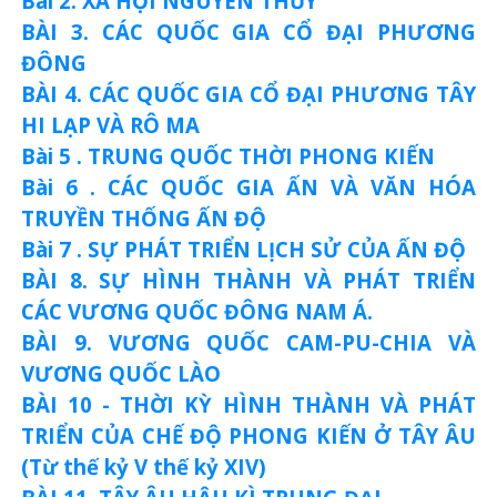
Bài 2. XÃ HỘI NGUYÊN THỦY
BÀI 3. CÁC QUỐC GIA CỔ ĐẠI PHƯƠNG
ĐÔNG
BÀI 4. CÁC QUỐC GIA CỔ ĐẠI PHƯƠNG TÂY
HI LẠP VÀ RÔ MA
Bài 5 . TRUNG QUỐC THỜI PHONG KIẾN
Bài 6 . CÁC QUỐC GIA ẤN VÀ VĂN HÓA
TRUYỀN THỐNG ẤN ĐỘ
Bài 7 . SỰ PHÁT TRIỂN LỊCH SỬ CỦA ẤN ĐỘ
BÀI 8. SỰ HÌNH THÀNH VÀ PHÁT TRIỂN
CÁC VƯƠNG QUỐC ĐÔNG NAM Á.
BÀI 9. VƯƠNG QUỐC CAM-PU-CHIA VÀ
VƯƠNG QUỐC LÀO
BÀI 10 - THỜI KỲ HÌNH THÀNH VÀ PHÁT
TRIỂN CỦA CHẾ ĐỘ PHONG KIẾN Ở TÂY ÂU
(Từ thế kỷ V thế kỷ XIV)