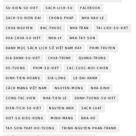
SU-KIEN-SU-VIET
SACH-LICH-SU
FACEBOOK
SACH-SU-HIEN-DAI
CHONG-PHAP
NHA-HAU-LE
CHUA-NGUYEN
BAC-THUOC
NHA-TRAN
TAI-LIEU-SU-VIET
VUA-CHUA-SU-VIET
NHA-LY
NHA-TAY-SON
DANH MỤC SÁCH LỊCH SỬ VIỆT NAM HAY
PHIM-TRUYEN
DIA-DANH-SU-VIET
CHUA-TRINH
QUANG-TRUNG
VO-TUONG
PHIM-SU-VIET
CAC-CUOC-NOI-CHIEN
DINH-TIEN-HOANG
GIA-LONG
LE-DAI-HANH
CÁCH MẠNG VIỆT NAM
NGUYEN-MONG
NHA-DINH
CONG-TAC-VIEN
NHA-TIEN-LE
DANH-TUONG-SU-VIET
DIEN-TICH-SU-VIET
NGUYEN-ANH
SACH-LUAT
VIET-SU-KIEU-HUNG
MINH-MANG
NHA-HO
TAY-SON-THAT-HO-TUONG
TRINH-NGUYEN-PHAN-TRANH