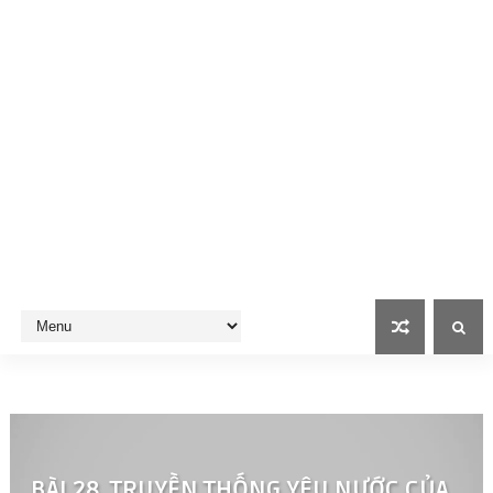
BÀI 28. TRUYỀN THỐNG YÊU NƯỚC CỦA