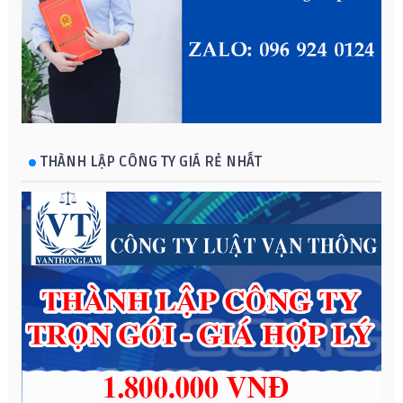
THÀNH LẬP CÔNG TY GIÁ RẺ NHẤT