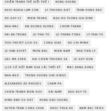
CHIẾN TRANH THẾ GIỚI THỨ I
HUNG-VUONG
KHOI-NGHIA-LAM-SON
LY-THUONG-KIET
TRAN-HUNG-DAO
HO-QUY-LY
MIEN-TRUNG
NGU-HO-TUONG-GIA-DINH
NHA-MAC
AN-DUONG-VUONG
CHIEM-THANH
HAI-BA-TRUNG
LE-THAI-TO
LE-THANH-TONG
LY-THAI-TO
TIEU-THUYET-LICH-SU
CONG-GIAO
HO-CHI-MINH
LE-VAN-DUYET
MIEN-BAC
MIEN-NAM
NHA-TIEN-LY
GAC-MA-1988
HAI-CHIEN-TRUONG-SA
LE-QUY-DON
LỊCH SỬ VIỆT NAM QUA CÁC THỜI KỲ
MAC-DANG-DUNG
NHA-NGO
TRUNG-VUONG-SHE-KINGS
ALEXANDRE-DE-RHODES
CHAM-PA
CHIEN-TRANH-BIEN-GIOI
DAI-NAM
DAO-DUY-TU
HINH-ANH-SU-VIET
HUNG-DAO-VUONG
HUYEN-TRAN-CONG-CHUA
KHUC-THUA-DU
NAM-BAC-TRIEU