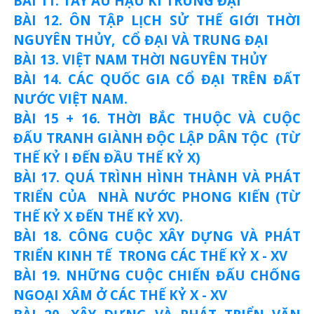
BÀI 11. TÂY ÂU HẬU KÌ TRUNG ĐẠI
BÀI 12. ÔN TẬP LỊCH SỬ THẾ GIỚI THỜI
NGUYÊN THỦY, CỔ ĐẠI VÀ TRUNG ĐẠI
BÀI 13. VIỆT NAM THỜI NGUYÊN THỦY
BÀI 14. CÁC QUỐC GIA CỔ ĐẠI TRÊN ĐẤT
NƯỚC VIỆT NAM.
BÀI 15 + 16. THỜI BẮC THUỘC VÀ CUỘC
ĐẤU TRANH GIÀNH ĐỘC LẬP DÂN TỘC (TỪ
THẾ KỶ I ĐẾN ĐẦU THẾ KỶ X)
BÀI 17. QUÁ TRÌNH HÌNH THÀNH VÀ PHÁT
TRIỂN CỦA NHÀ NƯỚC PHONG KIẾN (TỪ
THẾ KỶ X ĐẾN THẾ KỶ XV).
BÀI 18. CÔNG CUỘC XÂY DỰNG VÀ PHÁT
TRIỂN KINH TẾ TRONG CÁC THẾ KỶ X - XV
BÀI 19. NHỮNG CUỘC CHIẾN ĐẤU CHỐNG
NGOẠI XÂM Ở CÁC THẾ KỶ X - XV