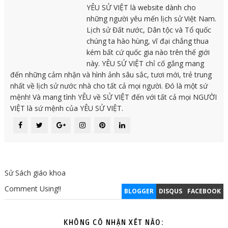
YÊU SỬ VIỆT là website dành cho
những người yêu mến lịch sử Việt Nam.
Lịch sử Đất nước, Dân tộc và Tổ quốc
chúng ta hào hùng, vĩ đại chẳng thua
kém bất cứ quốc gia nào trên thế giới
này. YÊU SỬ VIỆT chỉ cố gắng mang
đến những cảm nhận và hình ảnh sâu sắc, tươi mới, trẻ trung
nhất về lịch sử nước nhà cho tất cả mọi người. Đó là một sứ
mệnh! Và mang tình YÊU về SỬ VIỆT đến với tất cả mọi NGƯỜI
VIỆT là sứ mệnh của YÊU SỬ VIỆT.
Sử Sách giáo khoa
Comment Using!!
BLOGGER
DISQUS
FACEBOOK
KHÔNG CÓ NHẬN XÉT NÀO: