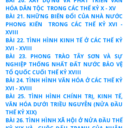
BÀI 20. XÂY DỰNG VÀ PHÁT TRIỂN VĂN
HÓA DÂN TỘC TRONG CÁC THẾ KỶ X - XV
BÀI 21. NHỮNG BIẾN ĐỔI CỦA NHÀ NƯỚC
PHONG KIẾN TRONG CÁC THẾ KỶ XVI -
XVIII
BÀI 22. TÌNH HÌNH KINH TẾ Ở CÁC THẾ KỶ
XVI - XVIII
BÀI 23. PHONG TRÀO TÂY SƠN VÀ SỰ
NGHIỆP THỐNG NHẤT ĐẤT NƯỚC BẢO VỆ
TỔ QUỐC CUỐI THẾ KỶ XVIII
BÀI 24. TÌNH HÌNH VĂN HÓA Ở CÁC THẾ KỶ
XVI - XVIII
BÀI 25. TÌNH HÌNH CHÍNH TRỊ, KINH TẾ,
VĂN HÓA DƯỚI TRIỀU NGUYỄN (NỬA ĐẦU
THẾ KỶ XIX)
BÀI 26. TÌNH HÌNH XÃ HỘI Ở NỬA ĐẦU THẾ