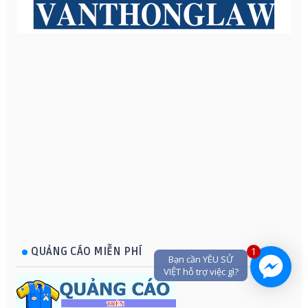
1
QUẢNG CÁO MIỄN PHÍ
Bạn cần YÊU SỬ
VIỆT hỗ trợ việc gì?