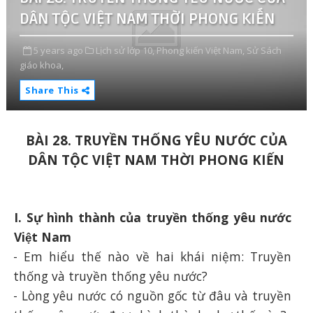
DÂN TỘC VIỆT NAM THỜI PHONG KIẾN
5 years ago
Lịch sử lớp 10,
Phong kiến Việt Nam,
Sử Sách
giáo khoa,
Share This
BÀI 28. TRUYỀN THỐNG YÊU NƯỚC CỦA
DÂN TỘC VIỆT NAM THỜI PHONG KIẾN
I. Sự hình thành của truyền thống yêu nước
Việt Nam
-
Em hiểu thế nào về hai khái niệm: Truyền
thống và truyền thống yêu nước?
- L
òng yêu nước có nguồn gốc từ đâu và truyền