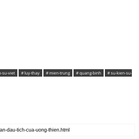
-su-viet
# luy-thay
# mien-trung
# quang-binh
# su-kien-su-