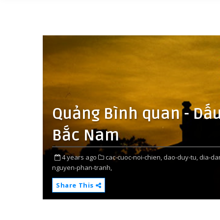
Quảng Bình quan - Dấu
Bắc Nam
4 years ago
cac-cuoc-noi-chien,
dao-duy-tu,
dia-da
nguyen-phan-tranh,
Share This