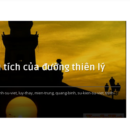
 tích của đường thiên lý
nh-su-viet,
luy-thay,
mien-trung,
quang-binh,
su-kien-su-viet,
trinh-