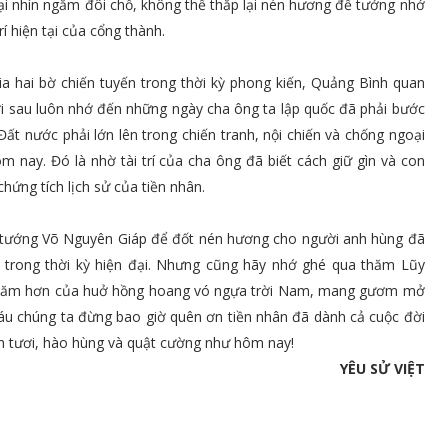
 lại nhìn ngắm đôi chỗ, không thể thắp lại nén hương để tưởng nhớ
í hiện tại của cổng thành.
ia hai bờ chiến tuyến trong thời kỳ phong kiến, Quảng Bình quan
 sau luôn nhớ đến những ngày cha ông ta lập quốc đã phải bước
ất nước phải lớn lên trong chiến tranh, nội chiến và chống ngoại
nay. Đó là nhờ tài trí của cha ông đã biết cách giữ gìn và con
hứng tích lịch sử của tiền nhân.
 tướng Võ Nguyên Giáp để đốt nén hương cho người anh hùng đã
c trong thời kỳ hiện đại. Nhưng cũng hãy nhớ ghé qua thăm Lũy
a xăm hơn của huở hồng hoang vó ngựa trời Nam, mang gươm mở
háu chúng ta đừng bao giờ quên ơn tiền nhân đã dành cả cuộc đời
h tươi, hào hùng và quật cường như hôm nay!
YÊU SỬ VIỆT