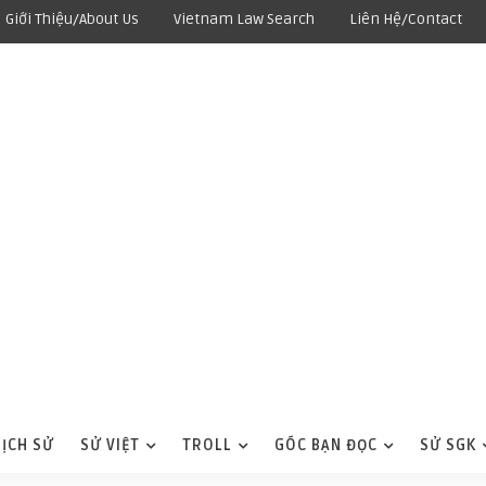
Giới Thiệu/About Us
Vietnam Law Search
Liên Hệ/Contact
LỊCH SỬ
SỬ VIỆT
TROLL
GÓC BẠN ĐỌC
SỬ SGK