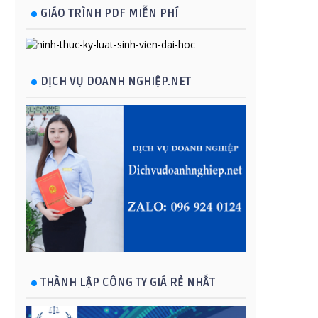
GIÁO TRÌNH PDF MIỄN PHÍ
DỊCH VỤ DOANH NGHIỆP.NET
THÀNH LẬP CÔNG TY GIÁ RẺ NHẤT