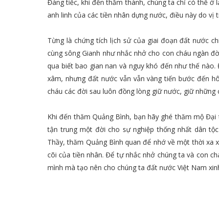
Đáng tiếc, khi đến thăm thành, chúng ta chỉ có thể ở
anh linh của các tiền nhân dựng nước, điều này do vị tr
Từng là chứng tích lịch sử của giai đoạn đất nước ch
cùng sông Gianh như nhắc nhở cho con cháu ngàn đời
qua biết bao gian nan và nguy khó đến như thế nào. Đ
xâm, nhưng đất nước vẫn vẫn vàng tiến bước đến hôm 
cháu các đời sau luôn đồng lòng giữ nước, giữ những c
Khi đến thăm Quảng Bình, bạn hãy ghé thăm mộ Đại
tận trung một đời cho sự nghiệp thống nhất dân tộ
Thầy, thăm Quảng Bình quan để nhớ về một thời x
cõi của tiền nhân. Để tự nhắc nhở chúng ta và con c
mình mà tạo nên cho chúng ta đất nước Việt Nam xin