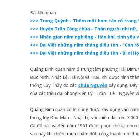
Bài liên quan
>>> Trạng Quỳnh - Thêm một bom tấn cổ trang 
>>> Huyền Trân Công chúa - Thân người nhi nữ, 
>>> Nhân gian nằm nghiêng - Hào khí, tình yêu 
>>> Đại Việt những năm tháng điêu tàn - "Con rối
>>> Đại Việt những năm tháng điêu tàn - Bi ai H
Quảng Bình quan nằm ở trung tâm phường Hải Đình, 
Đức Ninh, Nhật Lệ, Hà Nội và Huế. Khi được hình thà
thống Lũy Thầy do các
chúa Nguyễn
xây dựng. Đây 
của các triều đại phong kiến Lý - Trần - Lê - Nguyễn 
Quảng Bình quan có lẽ cũng được xây dựng vào năm
thống lũy Đâu Mâu - Nhật Lệ với chiều dài trên 3.000 
đã đổ nát và đến năm 1961 được phục chế lại như n
sau này khi chiến tranh chấm dứt, cổng thành mới đư