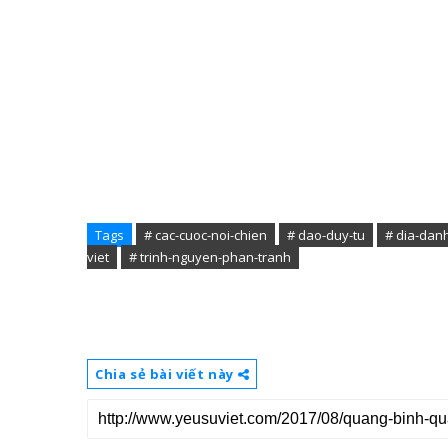
Tags
# cac-cuoc-noi-chien
# dao-duy-tu
# dia-danh
viet
# trinh-nguyen-phan-tranh
Chia sẻ bài viết này