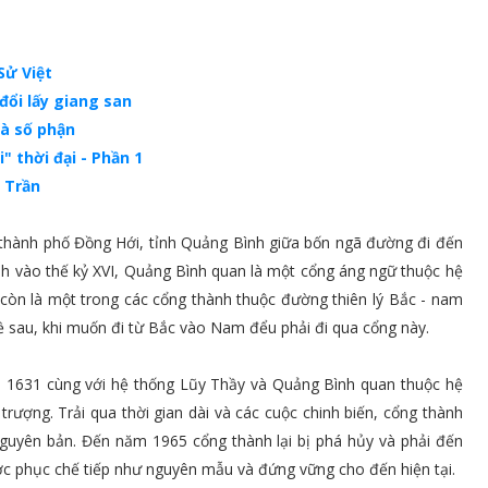
Sử Việt
đổi lấy giang san
và số phận
" thời đại - Phần 1
ọ Trần
thành phố Đồng Hới, tỉnh Quảng Bình giữa bốn ngã đường đi đến
nh vào thế kỷ XVI, Quảng Bình quan là một cổng áng ngữ thuộc hệ
còn là một trong các cổng thành thuộc đường thiên lý Bắc - nam
về sau, khi muốn đi từ Bắc vào Nam đểu phải đi qua cổng này.
 1631 cùng với hệ thống Lũy Thầy và Quảng Bình quan thuộc hệ
trượng. Trải qua thời gian dài và các cuộc chinh biến, cổng thành
guyên bản. Đến năm 1965 cổng thành lại bị phá hủy và phải đến
ợc phục chế tiếp như nguyên mẫu và đứng vững cho đến hiện tại.